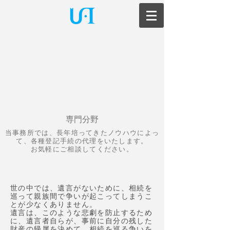
司法書士法人
Ｕ
・
Ｉ
ＴＥＬ ０３（５２８４）８１１３
専門分野
当事務所では、長年培ってきたノウハウによっ
て、各種登記手続の代理をいたします。
お気軽にご相談してください。
遺言書作成
世の中では、遺言がないために、相続を
巡って親族間で争いが起こってしまうこ
とが少なくありません。
遺言は、このような悲劇を防止するため
に、遺言者自らが、事前に自分の残した
財産の帰属を決めて、相続を巡る争いを