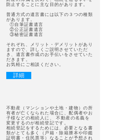
防止する
ことに主な目的があります。
普通方式の遺言書には以下の３つの種類
があります。
①自筆証書遺言
②公正証書遺言
③秘密証書遺言
それぞれ、メリット・デメリットがあり
ますので、詳しくご説明させていただ
き、遺言書
作成のお手伝いをさせていた
だきます。
お気軽にご相談ください。
詳細
相続登記
不動産（マンションや土地・建物）の所
有者が亡くなられた場合に、配偶者やお
子様などの相続人に、 不動産の名義を
変更するのが相続登記です。
相続登記をするためには、必要となる書
類がとても多く（戸籍・除籍謄本や印鑑
証明書・住民票等）なることが予想され