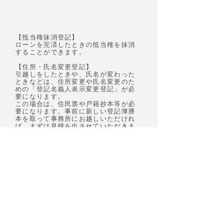
各種不動産登記
【抵当権抹消登記】
ローンを完済したときの抵当権を抹消
することができます。
【住所・氏名変更登記】
引越しをしたときや、氏名が変わった
ときなどは、住所変更や氏名変更のた
めの「登記名義人表示変更登記」が必
要になります。
この場合は、住民票や戸籍抄本等が必
要になりま
す。事前に新しい登記簿謄
本を取って事務所にお越しいただけれ
ば、まずは見積を出させていただきま
す。
【贈与等による所有権移転】
親族の方や他人に不動産を贈与する場
合、贈与による所有権移転登記が必要
になります。
①登記必
要書類を用意する。
②登記申請書等を作成する。
③登記所で登記申請手続をする。
④登記が終わったら取りに行く。
という流れで、最低２回は法務局に行
く必要があります。また書類の作成な